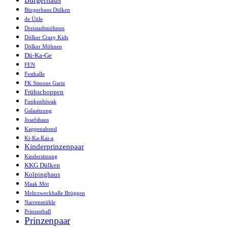
Bürgerhaus Dülken
de Üüle
Dreistadtmöhnen
Dölker Crazy Kids
Dölker Möhnen
Dü-Ka-Ge
FEN
Festhalle
FK Simone Gartz
Frühschoppen
Funkenbiwak
Galasitzung
Josefshaus
Kappenabend
Ki-Ka-Kai-a
Kinderprinzenpaar
Kindersitzung
KKG Dülken
Kolpinghaus
Maak Möt
Mehrzweckhalle Brüggen
Narrenmühle
Prinzenball
Prinzenpaar