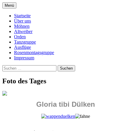
Springe
Menü
zum
Dreistadtmöhnen Dülken
Inhalt
Startseite
Über uns
Möhnen
Altweiber
Orden
Tanzgruppe
Ausflüge
Rosenmontagsgruppe
Impressum
Suchen
nach:
Foto des Tages
Gloria tibi Dülken