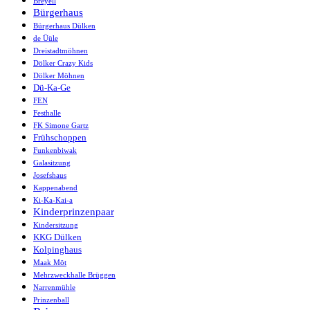
Breyell
Bürgerhaus
Bürgerhaus Dülken
de Üüle
Dreistadtmöhnen
Dölker Crazy Kids
Dölker Möhnen
Dü-Ka-Ge
FEN
Festhalle
FK Simone Gartz
Frühschoppen
Funkenbiwak
Galasitzung
Josefshaus
Kappenabend
Ki-Ka-Kai-a
Kinderprinzenpaar
Kindersitzung
KKG Dülken
Kolpinghaus
Maak Möt
Mehrzweckhalle Brüggen
Narrenmühle
Prinzenball