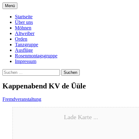
Springe
Menü
zum
Dreistadtmöhnen Dülken
Inhalt
Startseite
Über uns
Möhnen
Altweiber
Orden
Tanzgruppe
Ausflüge
Rosenmontagsgruppe
Impressum
Suchen
nach:
Kappenabend KV de Üüle
Fremdveranstaltung
Lade Karte ...