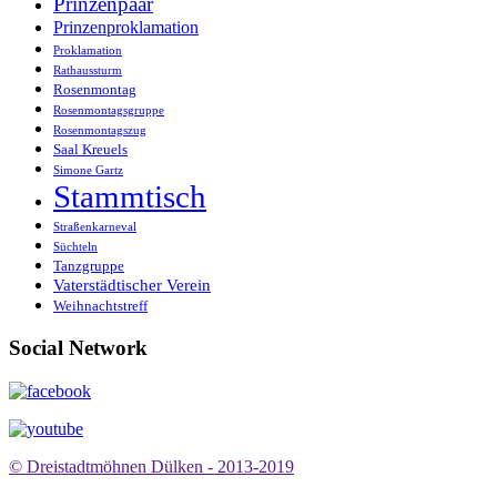
Prinzenpaar
Prinzenproklamation
Proklamation
Rathaussturm
Rosenmontag
Rosenmontagsgruppe
Rosenmontagszug
Saal Kreuels
Simone Gartz
Stammtisch
Straßenkarneval
Süchteln
Tanzgruppe
Vaterstädtischer Verein
Weihnachtstreff
Social Network
© Dreistadtmöhnen Dülken - 2013-2019