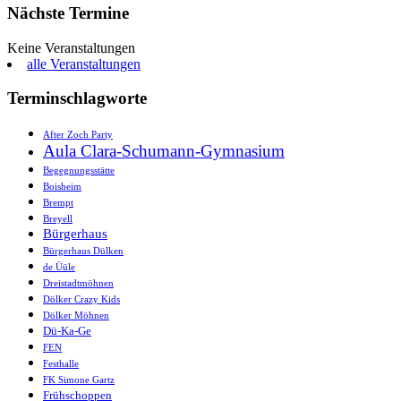
Nächste Termine
Keine Veranstaltungen
alle Veranstaltungen
Terminschlagworte
After Zoch Party
Aula Clara-Schumann-Gymnasium
Begegnungsstätte
Boisheim
Brempt
Breyell
Bürgerhaus
Bürgerhaus Dülken
de Üüle
Dreistadtmöhnen
Dölker Crazy Kids
Dölker Möhnen
Dü-Ka-Ge
FEN
Festhalle
FK Simone Gartz
Frühschoppen