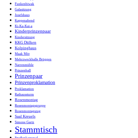
Funkenbiwak
Galasitzung
Josefshaus
Kappenabend
Ki-Ka-Kai-a
Kinderprinzenpaar
Kindersitzung
KKG Dülken
Kolpinghaus
Maak Möt
Mehrzweckhalle Brüggen
Narrenmühle
Prinzenball
Prinzenpaar
Prinzenproklamation
Proklamation
Rathaussturm
Rosenmontag
Rosenmontagsgruppe
Rosenmontagszug
Saal Kreuels
Simone Gartz
Stammtisch
Straßenkarneval