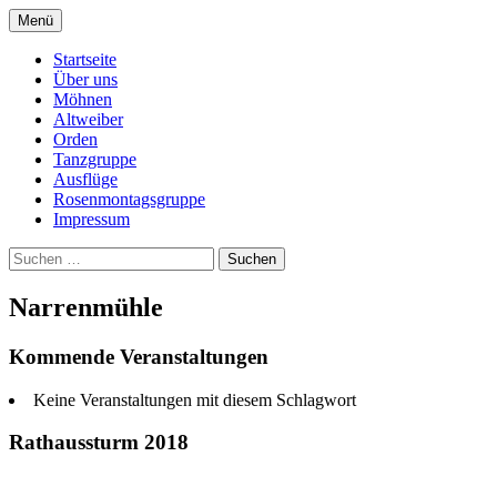
Springe
Menü
zum
Dreistadtmöhnen Dülken
Inhalt
Startseite
Über uns
Möhnen
Altweiber
Orden
Tanzgruppe
Ausflüge
Rosenmontagsgruppe
Impressum
Suchen
nach:
Narrenmühle
Kommende Veranstaltungen
Keine Veranstaltungen mit diesem Schlagwort
Rathaussturm 2018