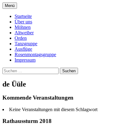
Springe
Menü
zum
Dreistadtmöhnen Dülken
Inhalt
Startseite
Über uns
Möhnen
Altweiber
Orden
Tanzgruppe
Ausflüge
Rosenmontagsgruppe
Impressum
Suchen
nach:
de Üüle
Kommende Veranstaltungen
Keine Veranstaltungen mit diesem Schlagwort
Rathaussturm 2018