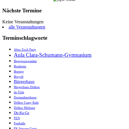
Nächste Termine
Keine Veranstaltungen
alle Veranstaltungen
Terminschlagworte
After Zoch Party
Aula Clara-Schumann-Gymnasium
Begegnungsstätte
Boisheim
Brempt
Breyell
Bürgerhaus
Bürgerhaus Dülken
de Üüle
Dreistadtmöhnen
Dölker Crazy Kids
Dölker Möhnen
Dü-Ka-Ge
FEN
Festhalle
FK Simone Gartz