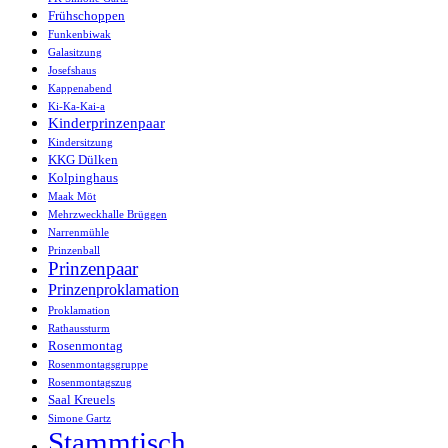
Frühschoppen
Funkenbiwak
Galasitzung
Josefshaus
Kappenabend
Ki-Ka-Kai-a
Kinderprinzenpaar
Kindersitzung
KKG Dülken
Kolpinghaus
Maak Möt
Mehrzweckhalle Brüggen
Narrenmühle
Prinzenball
Prinzenpaar
Prinzenproklamation
Proklamation
Rathaussturm
Rosenmontag
Rosenmontagsgruppe
Rosenmontagszug
Saal Kreuels
Simone Gartz
Stammtisch