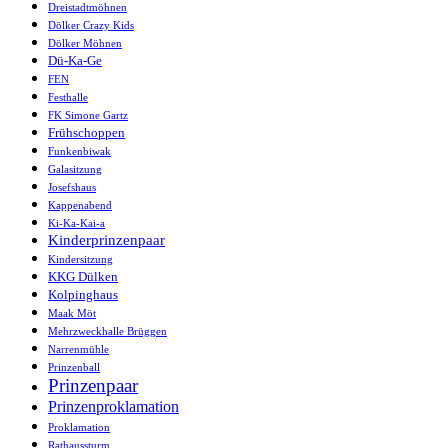
Dreistadtmöhnen
Dölker Crazy Kids
Dölker Möhnen
Dü-Ka-Ge
FEN
Festhalle
FK Simone Gartz
Frühschoppen
Funkenbiwak
Galasitzung
Josefshaus
Kappenabend
Ki-Ka-Kai-a
Kinderprinzenpaar
Kindersitzung
KKG Dülken
Kolpinghaus
Maak Möt
Mehrzweckhalle Brüggen
Narrenmühle
Prinzenball
Prinzenpaar
Prinzenproklamation
Proklamation
Rathaussturm