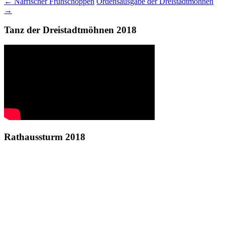
Beitrags-
←
Närrischer Frühschoppen
Ordensausgabe der Dreistadtmöhnen
→
Navigation
Tanz der Dreistadtmöhnen 2018
Rathaussturm 2018