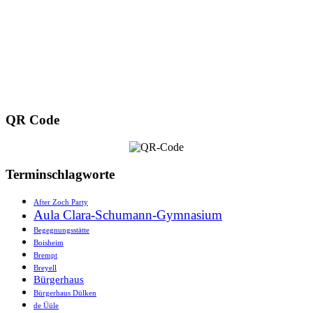
QR Code
Terminschlagworte
After Zoch Party
Aula Clara-Schumann-Gymnasium
Begegnungsstätte
Boisheim
Brempt
Breyell
Bürgerhaus
Bürgerhaus Dülken
de Üüle