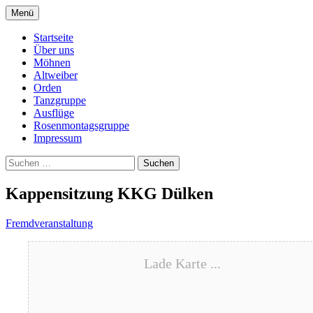
Springe
Menü
zum
Dreistadtmöhnen Dülken
Inhalt
Startseite
Über uns
Möhnen
Altweiber
Orden
Tanzgruppe
Ausflüge
Rosenmontagsgruppe
Impressum
Suchen
nach:
Kappensitzung KKG Dülken
Fremdveranstaltung
Lade Karte ...