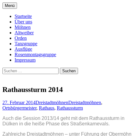
Springe
Menü
zum
Dreistadtmöhnen Dülken
Inhalt
Startseite
Über uns
Möhnen
Altweiber
Orden
Tanzgruppe
Ausflüge
Rosenmontagsgruppe
Impressum
Suchen
nach:
Rathaussturm 2014
27. Februar 2014
Dreistadtmöhnen
Dreistadtmöhnen
,
Ortsbürgermeister
,
Rathaus
,
Rathaussturm
Auch die Session 2013/14 geht mit dem Rathaussturm in
Dülken in die heiße Phase des Straßenkarnevals.
Zahlreiche Dreistadtmöhnen – unter Führung der Obermöhn