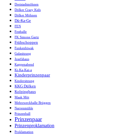
Dreistadtmöhnen
Dölker Crazy Kids
Dölker Möhnen
Dü-Ka-Ge
FEN
Festhalle
FK Simone Gartz
Frühschoppen
Funkenbiwak
Galasitzung
Josefshaus
Kappenabend
Ki-Ka-Kai-a
Kinderprinzenpaar
Kindersitzung
KKG Dülken
Kolpinghaus
Maak Möt
Mehrzweckhalle Brüggen
Narrenmühle
Prinzenball
Prinzenpaar
Prinzenproklamation
Proklamation