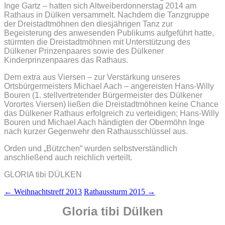
Inge Gartz – hatten sich Altweiberdonnerstag 2014 am
Rathaus in Dülken versammelt. Nachdem die Tanzgruppe
der Dreistadtmöhnen den diesjährigen Tanz zur
Begeisterung des anwesenden Publikums aufgeführt hatte,
stürmten die Dreistadtmöhnen mit Unterstützung des
Dülkener Prinzenpaares sowie des Dülkener
Kinderprinzenpaares das Rathaus.
Dem extra aus Viersen – zur Verstärkung unseres
Ortsbürgermeisters Michael Aach – angereisten Hans-Willy
Bouren (1. stellvertretender Bürgermeister des Dülkener
Vorortes Viersen) ließen die Dreistadtmöhnen keine Chance
das Dülkener Rathaus erfolgreich zu verteidigen; Hans-Willy
Bouren und Michael Aach händigten der Obermöhn Inge
nach kurzer Gegenwehr den Rathausschlüssel aus.
Orden und „Bützchen“ wurden selbstverständlich
anschließend auch reichlich verteilt.
GLORIA tibi DÜLKEN
Beitrags-
←
Weihnachtstreff 2013
Rathaussturm 2015
→
Navigation
Gloria tibi Dülken