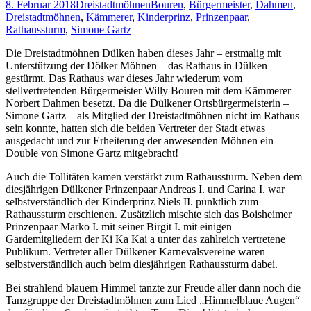
8. Februar 2018
Dreistadtmöhnen
Bouren
,
Bürgermeister
,
Dahmen
,
Dreistadtmöhnen
,
Kämmerer
,
Kinderprinz
,
Prinzenpaar
,
Rathaussturm
,
Simone Gartz
Die Dreistadtmöhnen Dülken haben dieses Jahr – erstmalig mit
Unterstützung der Dölker Möhnen – das Rathaus in Dülken
gestürmt. Das Rathaus war dieses Jahr wiederum vom
stellvertretenden Bürgermeister Willy Bouren mit dem Kämmerer
Norbert Dahmen besetzt. Da die Dülkener Ortsbürgermeisterin –
Simone Gartz – als Mitglied der Dreistadtmöhnen nicht im Rathaus
sein konnte, hatten sich die beiden Vertreter der Stadt etwas
ausgedacht und zur Erheiterung der anwesenden Möhnen ein
Double von Simone Gartz mitgebracht!
Auch die Tollitäten kamen verstärkt zum Rathaussturm. Neben dem
diesjährigen Dülkener Prinzenpaar Andreas I. und Carina I. war
selbstverständlich der Kinderprinz Niels II. pünktlich zum
Rathaussturm erschienen. Zusätzlich mischte sich das Boisheimer
Prinzenpaar Marko I. mit seiner Birgit I. mit einigen
Gardemitgliedern der Ki Ka Kai a unter das zahlreich vertretene
Publikum. Vertreter aller Dülkener Karnevalsvereine waren
selbstverständlich auch beim diesjährigen Rathaussturm dabei.
Bei strahlend blauem Himmel tanzte zur Freude aller dann noch die
Tanzgruppe der Dreistadtmöhnen zum Lied „Himmelblaue Augen“