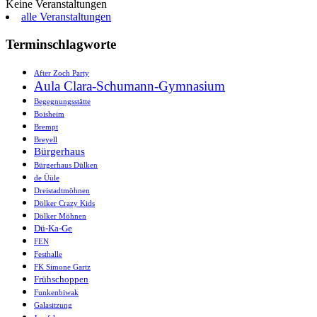
Keine Veranstaltungen
alle Veranstaltungen
Terminschlagworte
After Zoch Party
Aula Clara-Schumann-Gymnasium
Begegnungsstätte
Boisheim
Brempt
Breyell
Bürgerhaus
Bürgerhaus Dülken
de Üüle
Dreistadtmöhnen
Dölker Crazy Kids
Dölker Möhnen
Dü-Ka-Ge
FEN
Festhalle
FK Simone Gartz
Frühschoppen
Funkenbiwak
Galasitzung