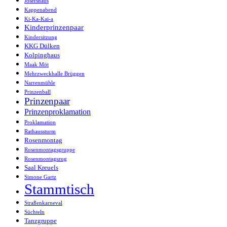
Josefshaus
Kappenabend
Ki-Ka-Kai-a
Kinderprinzenpaar
Kindersitzung
KKG Dülken
Kolpinghaus
Maak Möt
Mehrzweckhalle Brüggen
Narrenmühle
Prinzenball
Prinzenpaar
Prinzenproklamation
Proklamation
Rathaussturm
Rosenmontag
Rosenmontagsgruppe
Rosenmontagszug
Saal Kreuels
Simone Gartz
Stammtisch
Straßenkarneval
Süchteln
Tanzgruppe