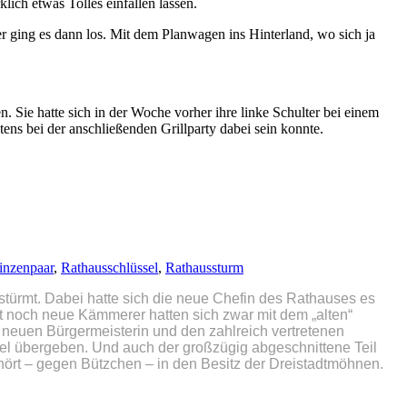
ich etwas Tolles einfallen lassen.
 ging es dann los. Mit dem Planwagen ins Hinterland, wo sich ja
. Sie hatte sich in der Woche vorher ihre linke Schulter bei einem
ens bei der anschließenden Grillparty dabei sein konnte.
inzenpaar
,
Rathausschlüssel
,
Rathaussturm
stürmt. Dabei hatte sich die neue Chefin des Rathauses es
st noch neue Kämmerer hatten sich zwar mit dem „alten“
 neuen Bürgermeisterin und den zahlreich vertretenen
el übergeben. Und auch der großzügig abgeschnittene Teil
hört – gegen Bützchen – in den Besitz der Dreistadtmöhnen.