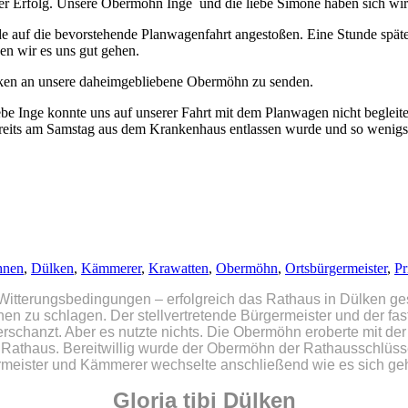
ler Erfolg. Unsere Obermöhn Inge und die liebe Simone haben sich wirkl
e auf die bevorstehende Planwagenfahrt angestoßen. Eine Stunde später
en wir es uns gut gehen.
ülken an unsere daheimgebliebene Obermöhn zu senden.
be Inge konnte uns auf unserer Fahrt mit dem Planwagen nicht begleiten
bereits am Samstag aus dem Krankenhaus entlassen wurde und so wenigst
hnen
,
Dülken
,
Kämmerer
,
Krawatten
,
Obermöhn
,
Ortsbürgermeister
,
Pr
 Witterungsbedingungen – erfolgreich das Rathaus in Dülken ge
nen zu schlagen. Der stellvertretende Bürgermeister und der fa
schanzt. Aber es nutzte nichts. Die Obermöhn eroberte mit der
Rathaus. Bereitwillig wurde der Obermöhn der Rathausschlüss
ermeister und Kämmerer wechselte anschließend wie es sich ge
Gloria tibi Dülken