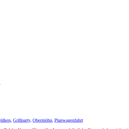
n
Dülken
,
Grillparty
,
Obermöhn
,
Planwagenfahrt