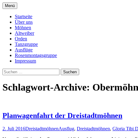
Springe
Menü
zum
Dreistadtmöhnen Dülken
Inhalt
Startseite
Über uns
Möhnen
Altweiber
Orden
Tanzgruppe
Ausflüge
Rosenmontagsgruppe
Impressum
Suchen
nach:
Schlagwort-Archive: Obermöh
Planwagenfahrt der Dreistadtmöhnen
2. Juli 2016
Dreistadtmöhnen
Ausflug
,
Dreistadtmöhnen
,
Gloria Tibi 