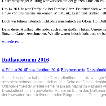
Unser diesjähriger Ausflug war wirklich auf der ganzen Linie ein vol
Um 14.30 Uhr war Treffpunkt bei Familie Gartz. Feuchtfröhlich wurd
einige von uns bestens auskennen. Mit Musik, Essen und Trinken ließ
Doch wir fuhren natürlich nicht ohne musikalisch ein Gloria Tibi D
Denn dieser Ausflug hatte leider auch einen großen Haken. Unsere lie
Sturz im Garten zerschmettert. Wir alle waren jedoch froh, dass sie 
Planwagenfahrt
weiterlesen
→
der
Dreistadtmöhnen
Rathaussturm 2016
4. Februar 2016
Dreistadtmöhnen
2016
,
Bürgermeisterin
,
Dreistadtmö
Auch dieses Jahr haben die Dreistadtmöhnen – trotz widriger
sich nicht nehmen lassen, sich auf die Seite der Dreistadtmöh
Ortsbürgermeister wieder gemeinsam als Macht im Rathaus ver
Dreistadtmöhnen in gewohnter Manier im Sturm das Dülkener 
der Krawatten vom stellvertretenden Bürgermeister, Ortsbürg